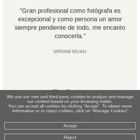
"Gran profesional como fotógrafa es
excepcional y como persona un amor
siempre pendiente de todo, me encanto
conocerla."
MIRIAM MUAH
We use our own and third-party cookies to analyze and manage
our content based on your browsing habits.
You can accept all cookies by clicking “Accept”. To obtain more
legal info
information or to reject cookies, click on "Manage Cookies"
privacy policy
Accept
Cookies policy
Reject